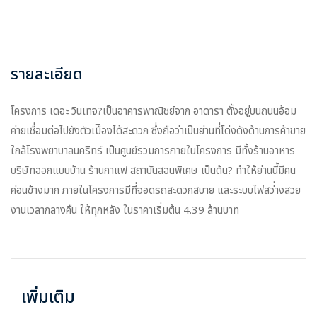
รายละเอียด
โครงการ เดอะ วินเทจ
?เป็นอาคารพาณิชย์จาก อาดารา ตั้งอยู่บนถนนอ้อม
ค่ายเชื่อมต่อไปยังตัวเมืิองได้สะดวก ซึ่งถือว่าเป็นย่านที่โด่งดังด้านการค้าขาย
ใกล้โรงพยาบาลนคริทร์ เป็นศูนย์รวมการภายในโครงการ มีทั้งร้านอาหาร
บริษัทออกแบบบ้าน ร้านกาแฟ สถาบันสอนพิเศษ เป็นต้น? ทำให้ย่านนี้มีคน
ค่อนข้างมาก ภายในโครงการมีที่จอดรถสะดวกสบาย และระบบไฟสว่่างสวย
งานเวลากลางคืน ให้ทุกหลัง ในราคาเริ่มต้น 4.39 ล้านบาท
เพิ่มเติม